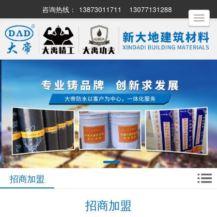
咨询热线：
13873011711
13077131288
Toggle
navigati
招商加盟
招商加盟