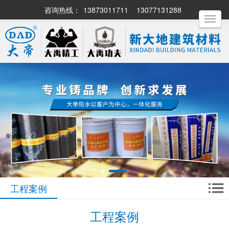
咨询热线：
13873011711
13077131288
Toggle
navigati
工程案例
工程案例