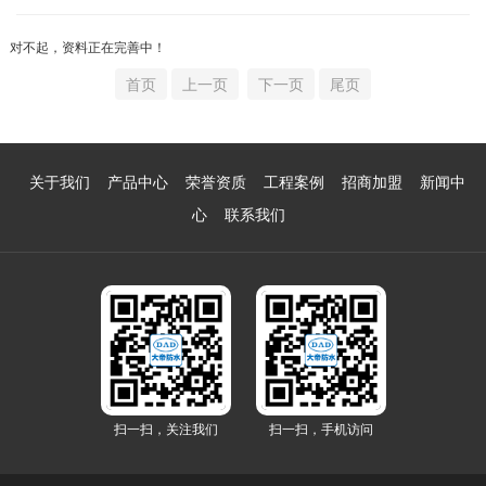
对不起，资料正在完善中！
首页
上一页
下一页
尾页
关于我们
产品中心
荣誉资质
工程案例
招商加盟
新闻中
心
联系我们
扫一扫，关注我们
扫一扫，手机访问